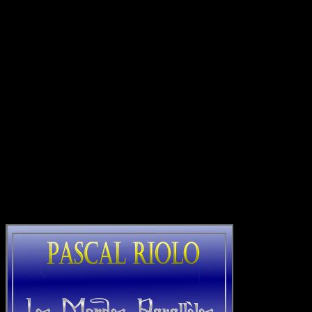
Livre explic
Da
Un 
Il vous apportera toutes les informations 