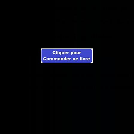
atif et jeu de cartomancie de 36 cartes par
ns ce livre, vous allez découvrir les 36 cartes divinatoir
Les Mondes Parallèles
jeu de cartomancie exclusif doté d’une extrême sensibil
nécessaires pour tenter de percer le futur et d’anticiper