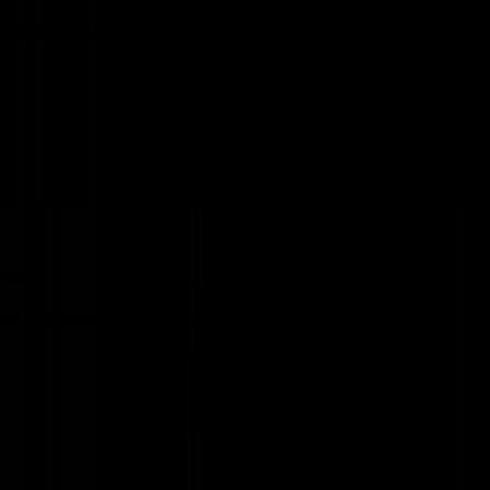
 Pascal Riolo
es.
ité.
 les événements que la destinée nous cache.