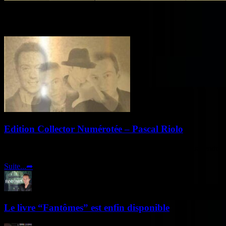
Similar Articles
Edition Collector Numérotée – Pascal Riolo
Edition Collector Numérotée Tirage Limité Ce livre n’est pas vendu en 
Suite...
➦
Le livre “Fantômes” est enfin disponible