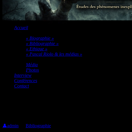
Accueil
A PROPOS DE PASCAL RIOLO
« Biographie »
« Bibliographie »
« Ethique »
« Pascal Riolo & les médias »
Multimédia
Média
Photos
Interview
Conférences
Contact
Les Mondes Parallèles
Les Mondes Parallèles
👤
admin
📁
Bibliographie
🕔
19.avril 2016