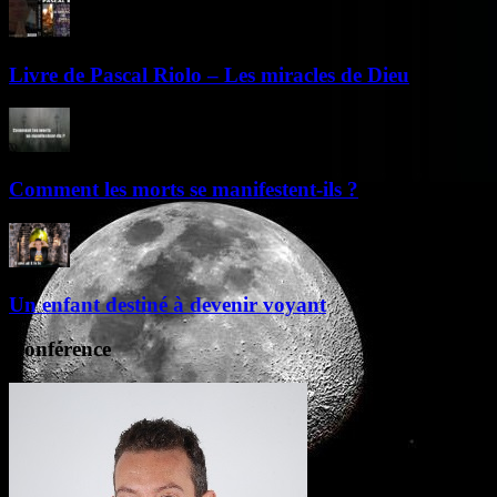
Livre de Pascal Riolo – Les miracles de Dieu
Comment les morts se manifestent-ils ?
Un enfant destiné à devenir voyant
Conférence