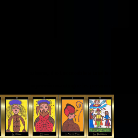
cités particulières, il est accessible à tout le monde po
ns à ce point impressionnants que les personnages parai