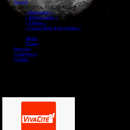
Accueil
A PROPOS DE PASCAL RIOLO
« Biographie »
« Bibliographie »
« Ethique »
« Pascal Riolo & les médias »
Multimédia
Média
Photos
Interview
Conférences
Contact
Le Paranormal History Muséum et
Pascal Riolo, mardi 21 janvier 2025
Vivacité