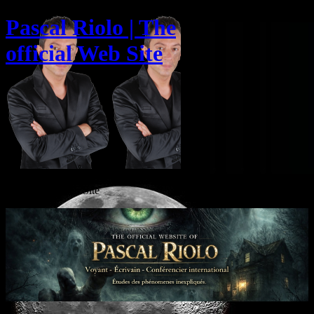
Pascal Riolo | The
official Web Site
The official Web Site