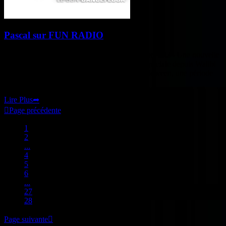
Pascal sur FUN RADIO
Pascal Riolo sera sur "Fun Radio" le 30 octobre 2024 Une nouvelle
rencontre avec les auditeurs... Une émission spéciale depuis Walibi
en Belgique Le mois d'octobre est celui d'Halloween, une période
sensible ou les esprits sont les plus
Lire Plus
➦

Page précédente
1
2
...
4
5
6
...
27
28
Page suivante
