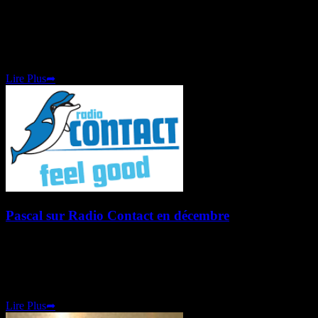
Prochaine émission "Spéciale Paranormal" sur Radio Contact
(Belgium) Émission programmée, le vendredi 10 janvier 2025 en fin
d'après-midi. Approximativement vers 17h00. Pascal Riolo revient
sur Radio Contact pour une spéciale paranormal avec David
Antoine et toute l'équipe
Lire Plus
➦
Pascal sur Radio Contact en décembre
Pascal sera présent sur Radio Contact vendredi 13 décembre 2024
Les grandes tendances 2025 Vendredi 13 décembre, Pascal Riolo
revient pour sa rubrique "Paranormal" sur les ondes de Radio
Contact en Belgique. C'est dans le cadre de
Lire Plus
➦