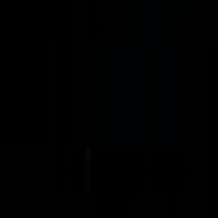
mission un peu spéciale ! Quelques fois par an, j’ai le plaisir
politiques, géopolitiques et économiques, à l’échelle mondiale. Nous