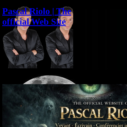
Pascal Riolo | The
official Web Site
The official Web Site