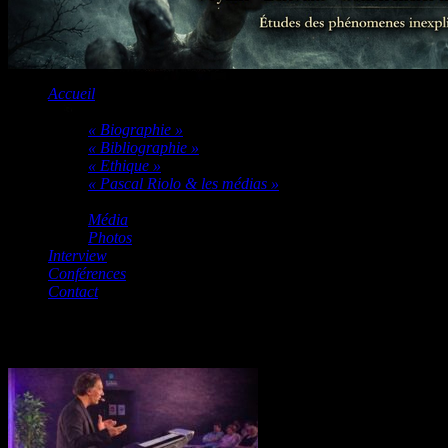
Accueil
A PROPOS DE PASCAL RIOLO
« Biographie »
« Bibliographie »
« Ethique »
« Pascal Riolo & les médias »
Multimédia
Média
Photos
Interview
Conférences
Contact
Réservation Conférence Vielsalm 31MAI 2