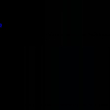
0
Petit-Thier s’apprête à accueillir un invité exceptionnel. Pascal Riolo 
entours de 17h30, Pascal Riolo sera présent aux côtés de l’animateur