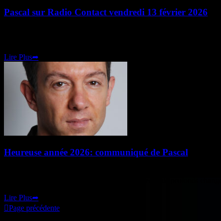
Pascal sur Radio Contact vendredi 13 février 2026
Radio Contact spéciale Saint-Valentin ! Vendredi 13 février 2026 Je r
d’intervenir en tant que
Lire Plus
➦
Heureuse année 2026: communiqué de Pascal
Chers lecteurs, consultants et spectateurs, Une année éprouvante s’a
entrons désormais dans une nouvelle ère, porteuse de profonds chang
Lire Plus
➦

Page précédente