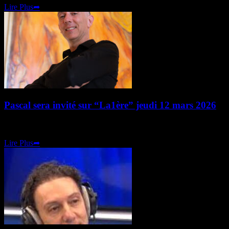
Lire Plus
➦
Pascal sera invité sur “La1ère” jeudi 12 mars 2026
Le jeudi 12 mars de 11h30 à 12h30 sur La1ère (la radio). Emission « Ç
Lire Plus
➦