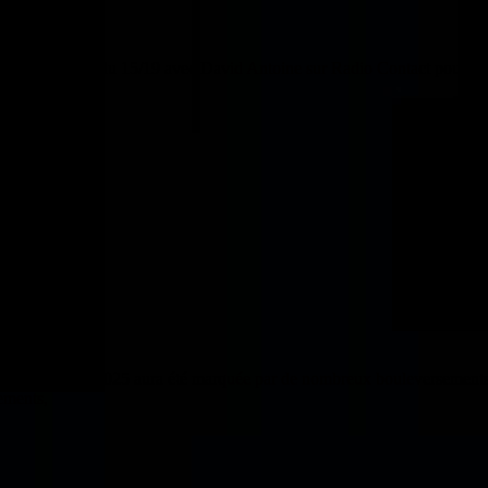
ejoins l’équipe du 15/19 avec David Antoine sur Radio Contact pour une é
chève. L’année 2025 aura été marquée par de nombreux bouleversements 
ements,