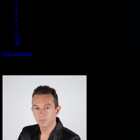
1
2
3
4
5
...
27
28
Page suivante

Conférence