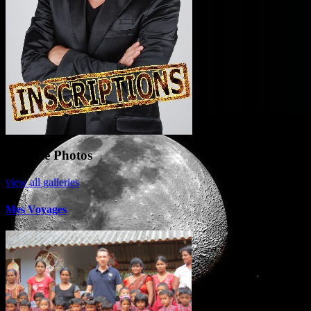
Gallerie Photos
view all galleries
Mes Voyages