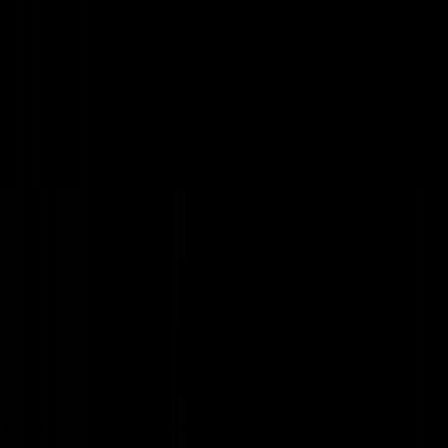
sera présent en Ardennes pour une conférence unique intitulée : «
 David Antoine ainsi que de toute son équipe pour une émission